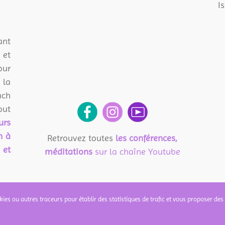
I
t
et
our
 la
ach
ut
urs
n à
Retrouvez toutes
les conférences,
 et
méditations
sur la chaîne Youtube
kies ou autres traceurs pour établir des statistiques de trafic et vous proposer des 
ESSENTIEL | Création et mise en ligne par
Audrey Madelaine
|
Mentions légales
|
Politi