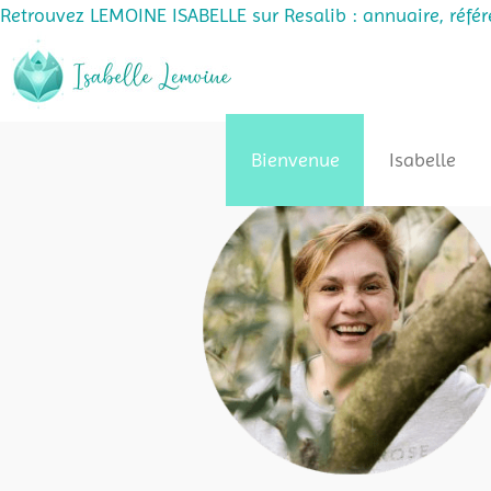
Retrouvez LEMOINE ISABELLE sur Resalib : annuaire, réfé
Passer
au
contenu
Bienvenue
Isabelle