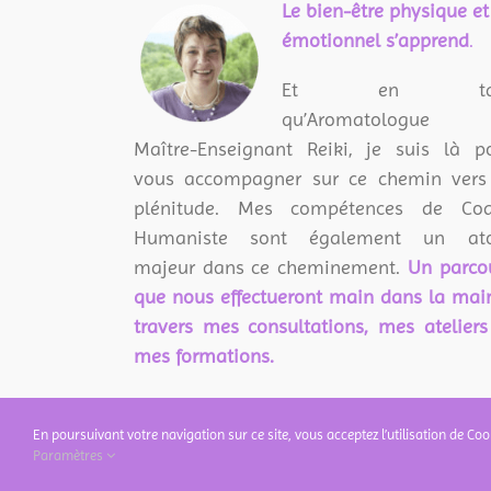
L
e bien-être physique et
émotionnel s’apprend
.
Et en tan
qu’Aromatologue 
Maître-Enseignant Reiki, je suis là p
vous accompagner sur ce chemin vers
plénitude. Mes compétences de Co
Humaniste sont également un ato
majeur dans ce cheminement.
Un parco
que nous effectueront main dans la mai
travers mes consultations, mes ateliers
mes formations.
En poursuivant votre navigation sur ce site, vous acceptez l’utilisation de Coo
Paramètres
Copyright 2018 PLUS