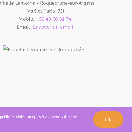
sabelle Lemoine - Roquebrune-sur-Argens
(Var) et Paris (75)
Mobile :
06 48 60 31 74
Email:
Envoyer un email
publicités ciblées adaptés à vos centres d’intérêts
Ok
que de confidentialité