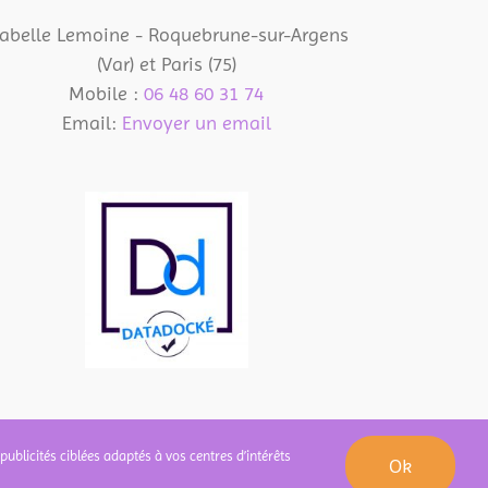
peuvent
sabelle Lemoine - Roquebrune-sur-Argens
être
(Var) et Paris (75)
choisies
Mobile :
06 48 60 31 74
sur
Email:
Envoyer un email
la
page
du
produit
publicités ciblées adaptés à vos centres d’intérêts
Ok
que de confidentialité