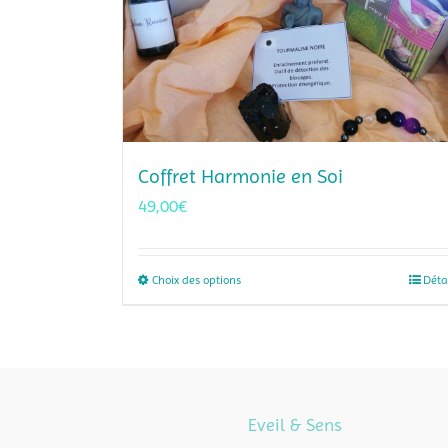
Coffret Harmonie en Soi
49,00
€
Choix des options
Ce
Déta
produit
a
plusieurs
variations.
Les
Eveil & Sens
options