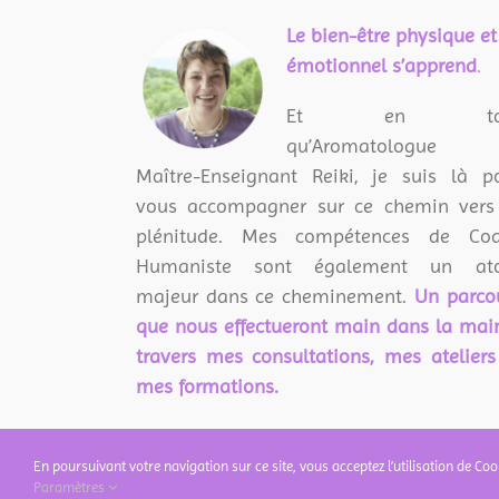
peuvent
L
e bien-être physique et
être
émotionnel s’apprend
.
choisies
Et en tan
sur
qu’Aromatologue 
la
Maître-Enseignant Reiki, je suis là p
page
vous accompagner sur ce chemin vers
du
plénitude. Mes compétences de Co
produit
Humaniste sont également un ato
majeur dans ce cheminement.
Un parco
que nous effectueront main dans la mai
travers mes consultations, mes ateliers
mes formations.
En poursuivant votre navigation sur ce site, vous acceptez l’utilisation de Coo
Paramètres
Copyright 2018 PLUS