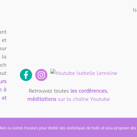
I
t
et
our
 la
ach
ut
urs
n à
Retrouvez toutes
les conférences,
 et
méditations
sur la chaîne Youtube
kies ou autres traceurs pour établir des statistiques de trafic et vous proposer des 
ESSENTIEL | Création et mise en ligne par
Audrey Madelaine
|
Mentions légales
|
Politi