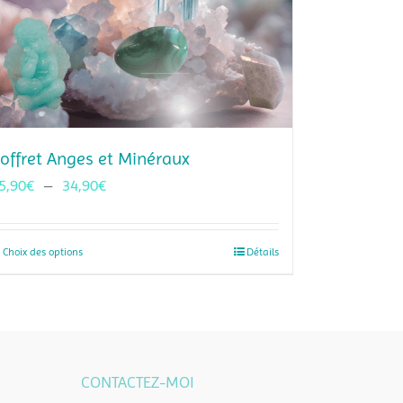
offret Anges et Minéraux
Plage
5,90
€
–
34,90
€
de
prix :
Choix des options
Ce
Détails
15,90€
produit
à
a
34,90€
plusieurs
variations.
Les
CONTACTEZ-MOI
options