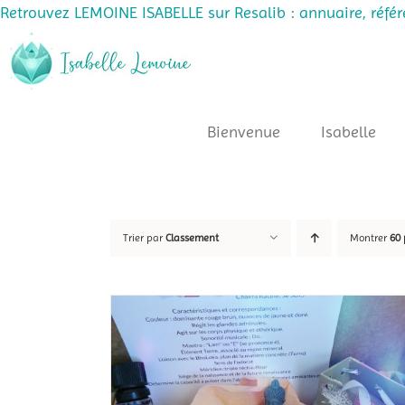
Retrouvez LEMOINE ISABELLE sur Resalib : annuaire, réfé
Passer
au
contenu
Bienvenue
Isabelle
Trier par
Classement
Montrer
60 