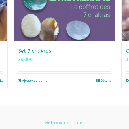
Set 7 chakras
C
39,00
€
1
ils
Ajouter au panier
Détails
Retrouvons-nous