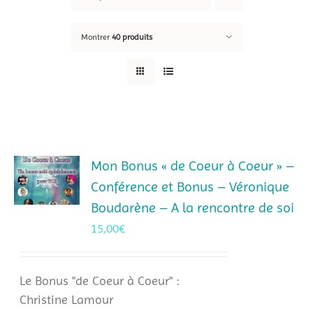
Montrer
40 produits
Mon Bonus « de Coeur à Coeur » –
Conférence et Bonus – Véronique
Boudarène – A la rencontre de soi
15,00
€
Le Bonus "de Coeur à Coeur" :
Christine Lamour