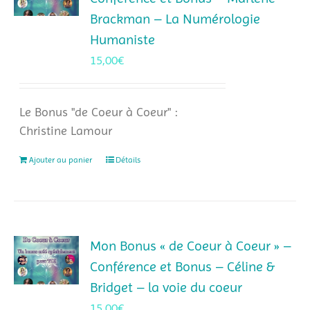
Brackman – La Numérologie
Humaniste
15,00
€
Le Bonus "de Coeur à Coeur" :
Christine Lamour
Ajouter au panier
Détails
Mon Bonus « de Coeur à Coeur » –
Conférence et Bonus – Céline &
Bridget – la voie du coeur
15,00
€