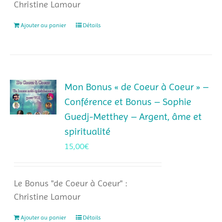
Christine Lamour
Ajouter au panier
Détails
Mon Bonus « de Coeur à Coeur » –
Conférence et Bonus – Sophie
Guedj-Metthey – Argent, âme et
spiritualité
15,00
€
Le Bonus "de Coeur à Coeur" :
Christine Lamour
Ajouter au panier
Détails