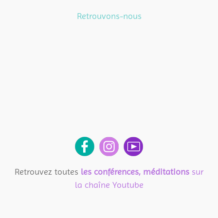
Retrouvons-nous
Retrouvez toutes
les conférences, méditations
sur
la chaîne Youtube