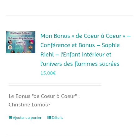
Mon Bonus « de Coeur à Coeur » –
Conférence et Bonus – Sophie
Riehl – l’Enfant intérieur et
l’univers des flammes sacrées
15,00
€
Le Bonus "de Coeur à Coeur" :
Christine Lamour
Ajouter au panier
Détails