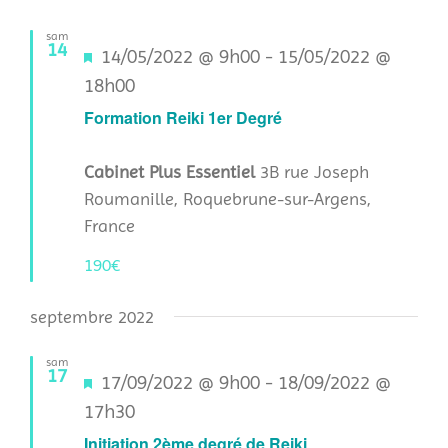
sam
14
Mis
14/05/2022 @ 9h00
-
15/05/2022 @
en
18h00
avant
Formation Reiki 1er Degré
Cabinet Plus Essentiel
3B rue Joseph
Roumanille, Roquebrune-sur-Argens,
France
190€
septembre 2022
sam
17
Mis
17/09/2022 @ 9h00
-
18/09/2022 @
en
17h30
avant
Initiation 2ème degré de Reiki