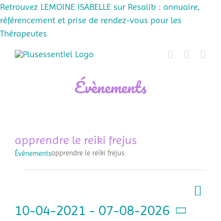
Retrouvez LEMOINE ISABELLE sur Resalib : annuaire,
référencement et prise de rendez-vous pour les
Thérapeutes
Passer
au
contenu
Évènements
apprendre le reiki frejus
apprendre le reiki frejus
Évènements
Évènements
Navi
Liste
Navig
de
10-04-2021
 - 
07-08-2026
par
vues