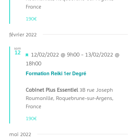
France
190€
février 2022
sam
12
Mis
12/02/2022 @ 9h00
-
13/02/2022 @
en
18h00
avant
Formation Reiki 1er Degré
Cabinet Plus Essentiel
3B rue Joseph
Roumanille, Roquebrune-sur-Argens,
France
190€
mai 2022