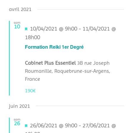
Sélectionnez
Évèn
consu
avril 2021
une
date.
sam
10
Mis
10/04/2021 @ 9h00
-
11/04/2021 @
en
18h00
avant
Formation Reiki 1er Degré
Cabinet Plus Essentiel
3B rue Joseph
Roumanille, Roquebrune-sur-Argens,
France
190€
juin 2021
sam
26
Mis
26/06/2021 @ 9h00
-
27/06/2021 @