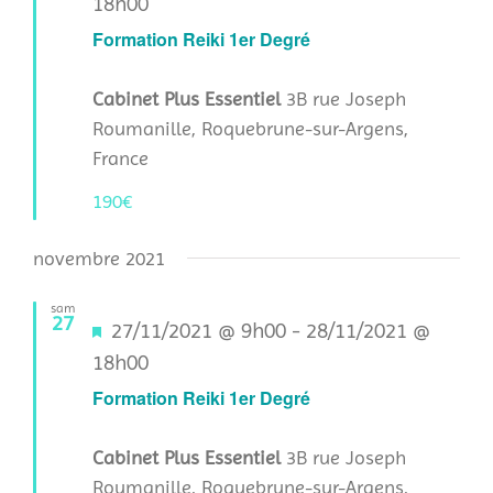
en
18h00
avant
Formation Reiki 1er Degré
Cabinet Plus Essentiel
3B rue Joseph
Roumanille, Roquebrune-sur-Argens,
France
190€
novembre 2021
sam
27
Mis
27/11/2021 @ 9h00
-
28/11/2021 @
en
18h00
avant
Formation Reiki 1er Degré
Cabinet Plus Essentiel
3B rue Joseph
Roumanille, Roquebrune-sur-Argens,