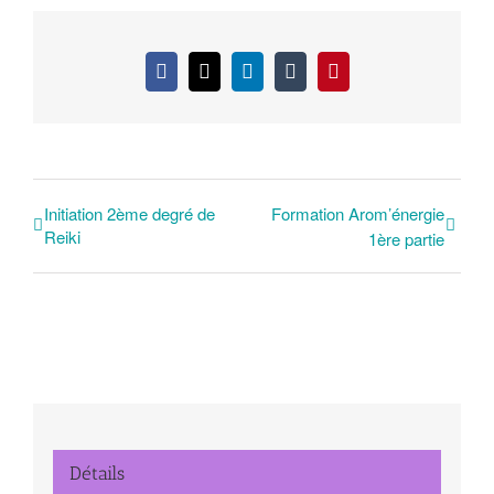
Facebook
X
LinkedIn
Tumblr
Pinterest
Initiation 2ème degré de
Formation Arom’énergie
Reiki
1ère partie
Détails