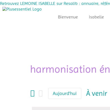
Retrouvez LEMOINE ISABELLE sur Resalib : annuaire, réfé
Passer
au
Bienvenue
Isabelle
contenu
harmonisation én
À venir
Aujourd’hui
Sélecti
une