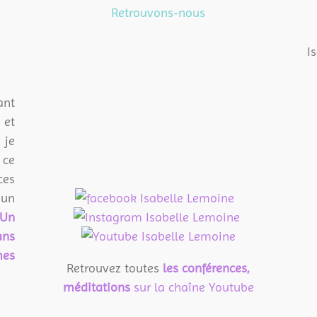
Retrouvons-nous
I
t
et
 je
 ce
ces
 un
Un
ans
mes
Retrouvez toutes
les conférences,
méditations
sur la chaîne Youtube