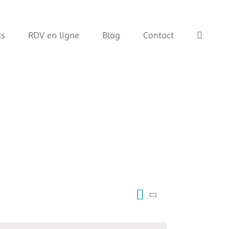
s
RDV en ligne
Blog
Contact
Navigation
Liste
Navigation
de
par
vues