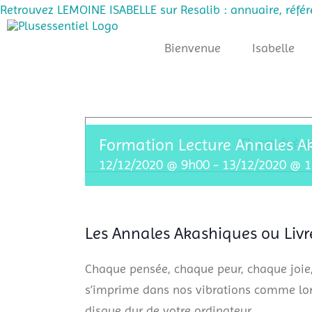
Retrouvez LEMOINE ISABELLE sur Resalib : annuaire, réfé
Passer
au
Bienvenue
Isabelle
contenu
Formation Lecture Annales A
CET ÉVÈN
12/12/2020 @ 9h00
-
13/12/2020 @ 
Les Annales Akashiques ou Livr
Chaque pensée, chaque peur, chaque joie,
s’imprime dans nos vibrations comme lor
disque dur de votre ordinateur.