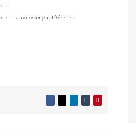
tion.
nt nous contacter par téléphone.
Facebook
X
LinkedIn
Tumblr
Pinterest