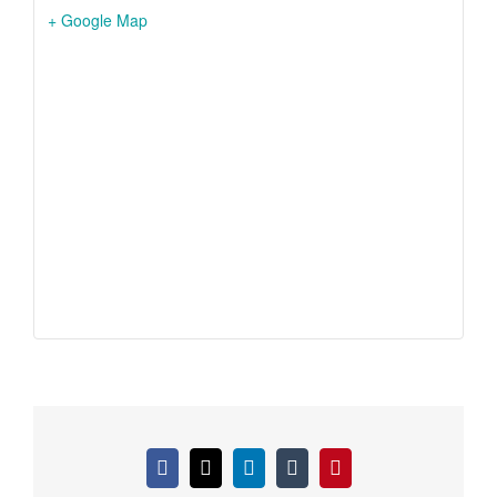
+ Google Map
Facebook
X
LinkedIn
Tumblr
Pinterest