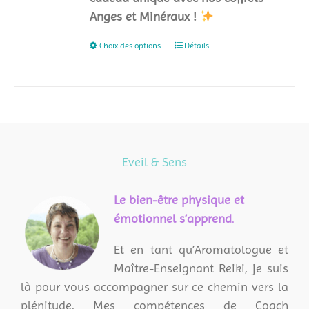
Anges et Minéraux !
Choix des options
Ce
Détails
produit
a
plusieurs
variations.
Les
options
Eveil & Sens
peuvent
être
L
e bien-être physique et
choisies
émotionnel s’apprend
.
sur
Et en tant qu’Aromatologue et
la
Maître-Enseignant Reiki, je suis
page
là pour vous accompagner sur ce chemin vers la
du
plénitude. Mes compétences de Coach
produit