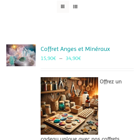
Coffret Anges et Minéraux
Plage
15,90
€
–
34,90
€
de
prix :
Offrez un
15,90€
à
34,90€
cadeau unique avec nos coffrets