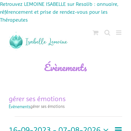
Retrouvez LEMOINE ISABELLE sur Resalib : annuaire,
référencement et prise de rendez-vous pour les
Thérapeutes
Passer
au
contenu
Évènements
gérer ses émotions
gérer ses émotions
Évènements
Évènements
16-09-2023
 - 
07-08-2026
Navi