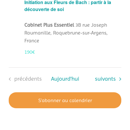
Initiation aux Fleurs de Bach : partir à la
découverte de soi
Cabinet Plus Essentiel
3B rue Joseph
Roumanille, Roquebrune-sur-Argens,
France
190€
Évènements
Évènements
précédents
Aujourd’hui
suivants
S’abonner au calendrier