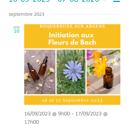
Liste
Navig
de
Sélectionnez
par
septembre 2023
vues
une
date.
Évèn
consu
sam
16
16/09/2023 @ 9h00
-
17/09/2023 @
17h00