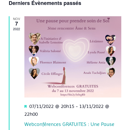
Derniers Évènements passés
par
vues
une
date.
Évèn
consu
NOV
7
2022
Mis
07/11/2022 @ 20h15
-
13/11/2022 @
en
22h00
avant
Webconférences GRATUITES : Une Pause