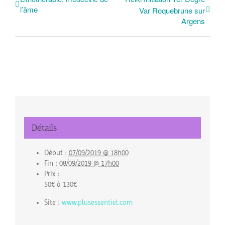
l’âme
Var Roquebrune sur
Argens
Détails
Début :
07/09/2019 @ 18h00
Fin :
08/09/2019 @ 17h00
Prix :
50€ à 130€
Site :
www.plusessentiel.com